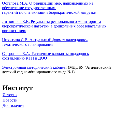
Остапова М.А. О реализации мер, направленных на
обеспечение государственных
гарантий
по
оптимизации
бюрократической
нагрузки
Литвинова Е.В. Результаты регионального мониторинга
бюрократической нагрузки в дошкольных
образовательных
организациях
Никитина С.В. Актуальный формат календарно-
тематического планирования
Сафронова Е.А. Различные варианты подходов к
составлению КТП в ДОО
Электронный методический кабинет
(МДОБУ "Агалатовский
детский сад комбинированного вида №1)
Институт
История
Новости
Достижения