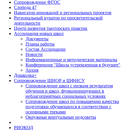
Сопровождение ФГОС
Слобода 47
Навигатор инноваций и региональных проектов
Региональный куратор по просветительской
деятельности
Центр развития тьюторских практик
Ассоциация новых школ
Документы
Планы работы
Состав Ассоциации
Новости
Информационные и методические материалы
Конференция "Школа устремленная в будущее"
Архив
Дошколка+
Сопровождение ШНОР и ШФНСУ
Сопровождение школ с низким результатом
обучения и школ, функционирующих в
неблагоприятных социальных условиях
Сопровождение школ по повышению качества
подготовки обучающихся в соответствии с
основными треками
Окружные виртуальные педсоветы
РИОКОД