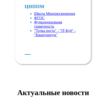
ЦНППМ
Школа Минпросвещения
ФГОС
Функциональная
грамотность
"Точка роста" - "IT-Куб" -
"Кванториум"
Е
Актуальные новости