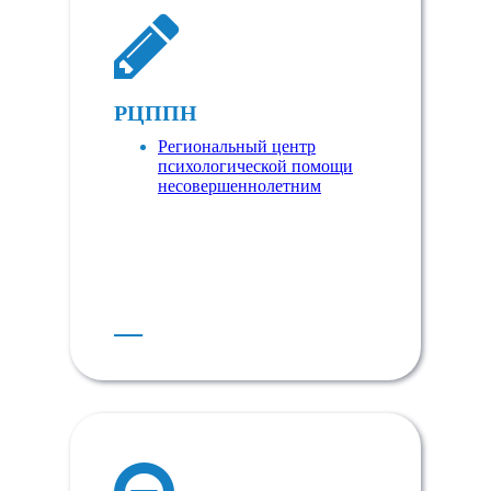
РЦППН
Региональный центр
психологической помощи
несовершеннолетним
Е