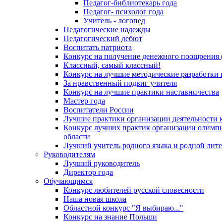
Педагог-библиотекарь года
Педагог- психолог года
Учитель - логопед
Педагогические надежды
Педагогический дебют
Воспитать патриота
Конкурс на получение денежного поощрения
Классный, самый классный!
Конкурс на лучшие методические разработки
За нравственный подвиг учителя
Конкурс на лучшие практики наставничества
Мастер года
Воспитатели России
Лучшие практики организации деятельности 
Конкурс лучших практик организации олимпи
области
Лучший учитель родного языка и родной лит
Руководителям
Лучший руководитель
Директор года
Обучающимся
Конкурс любителей русской словесности
Наша новая школа
Областной конкурс "Я выбираю..."
Конкурс на знание Польши