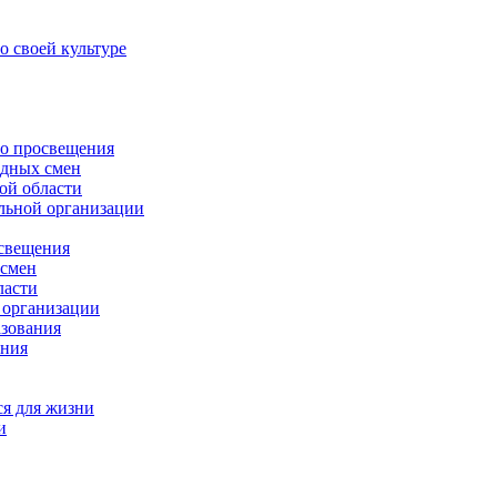
о своей культуре
го просвещения
адных смен
ой области
льной организации
освещения
 смен
ласти
 организации
азования
ания
ся для жизни
и