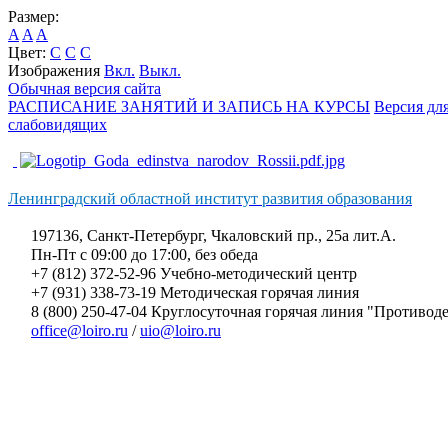
Размер:
A
A
A
Цвет:
C
C
C
Изображения
Вкл.
Выкл.
Обычная версия сайта
РАСПИСАНИЕ ЗАНЯТИЙ И ЗАПИСЬ НА КУРСЫ
Версия дл
слабовидящих
Ленинградский областной институт развития образования
197136, Санкт-Петербург, Чкаловский пр., 25а лит.А.
Пн-Пт с 09:00 до 17:00, без обеда
+7 (812) 372-52-96 Учебно-методический центр
+7 (931) 338-73-19 Методическая горячая линия
8 (800) 250-47-04 Круглосуточная горячая линия "Противо
office@loiro.ru
/
uio@loiro.ru