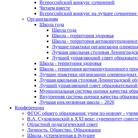
Всероссийский конкурс сочинений
Читаем вместе
Всероссийский конкурс на лучшее сочинение 
Организациям
Школа года
Школа года
Школа - территория здоровья
Школа - территория антикоррупционно
Лучшие практики организации олимпи
Лучшая школьная столовая Ленинградск
Лучший управляющий совет образовате
Школа - территория здоровья
Школа - территория антикоррупционного пр
Лучшие практики организации олимпиадных
Лучшая школьная столовая Ленинградской об
Лучший управляющий совет образовательной
Муниципальная система оценки качества обр
Внутренняя система оценки качества образов
Лучшая инклюзивная школа – 2026
Конференции
ФГОС общего образования: учим по-новому - учим
В.А. Сухомлинский в XXI веке: суверенитет совест
Областной педагогический совет
Личность. Общество. Образование
Школа, устремленная в будущее