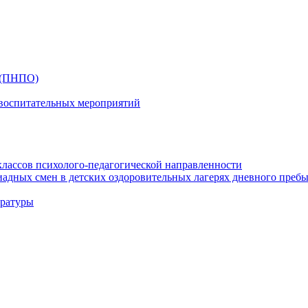
 (ПНПО)
 воспитательных мероприятий
классов психолого-педагогической направленности
адных смен в детских оздоровительных лагерях дневного преб
ературы