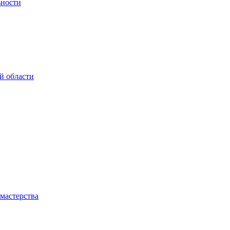
ьности
й области
мастерства