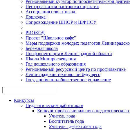
Региональный куратор по просветительской деятел
Центр развития тьюторских практик
Ассоциация новых школ
Дошколка+
Сопровождение ШНОР и ШФНСУ
РИОКОД
Проект "Школьное кафе"
Меры поддержки молодых педагогов Ленинградско
Бережная школа
Профориентация в Ленинградской области
Школа Минпросвещения
Год дошкольного образования
Региональный ресурсный центр по профилактике
Ленинградские технологии будущего
Государственно-общественное управление
Конкурсы
Педагогическим работникам
Конкурс профессионального педагогического 
Учитель года
Воспитатель года
Учитель - дефектолог года