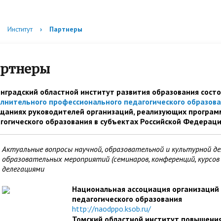
я
на курсы и мероприятия
енции
 услуги
льный центр
Достижения
Анкетирование
Олимпиады
Региональный центр
Региональный Консультацио
Институт
›
Партнеры
гической помощи
психологической помощи
Центр Ленинградской облас
ы
ека
Сферум
шеннолетним
несовершеннолетним
Национальные проекты
ртнеры
ор инноваций и
Противодействие коррупци
Региональный куратор по
нградский областной институт развития образования сост
льных проектов
просветительской деятельн
лнительного профессионального педагогического образов
щаниях руководителей организаций, реализующих програм
льный методический центр
ка+
Инновационная деятельност
Сопровождение ШНОР и Ш
гогического образования в субъектах Российской Федераци
региональной образователь
оддержки молодых
системе
Бережная школа
Актуальные вопросы научной, образовательной и культурной д
образовательных мероприятий (семинаров, конференций, курсов
ов Ленинградской области
делегациями
кольного образования
Региональный ресурсный це
Национальная ассоциация организаций
профилактике
педагогического образования
http://naodppo.ksob.ru/
Томский областной институт повышени