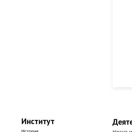
Институт
Деят
История
Научно-м