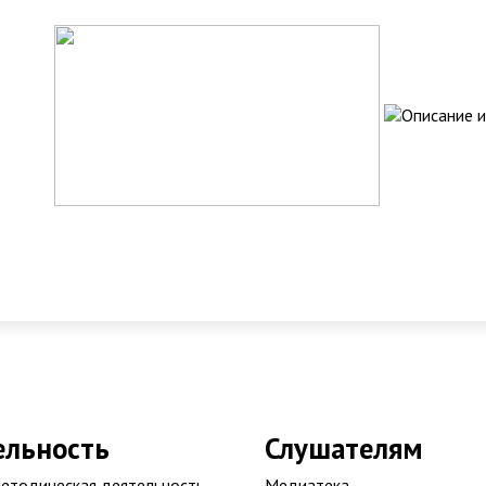
ельность
Слушателям
етодическая деятельность
Медиатека