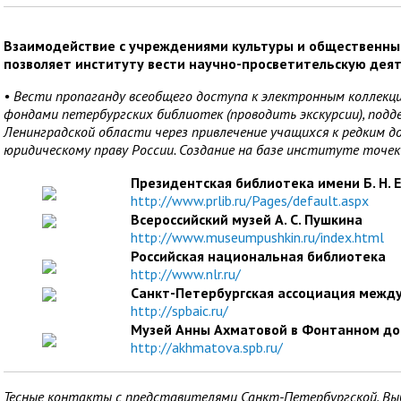
Взаимодействие с учреждениями культуры и общественны
позволяет институту вести научно-просветительскую деят
• Вести пропаганду всеобщего доступа к электронным коллекци
фондами петербургских библиотек (проводить экскурсии), под
Ленинградской области через привлечение учащихся к редким д
юридическому праву России. Создание на базе институте точе
Президентская библиотека имени Б. Н. 
http://www.prlib.ru/Pages/default.aspx
Всероссийский музей А. С. Пушкина
http://www.museumpushkin.ru/index.html
Российская национальная библиотека
http://www.nlr.ru/
Санкт-Петербургская ассоциация межд
http://spbaic.ru/
Музей Анны Ахматовой в Фонтанном до
http://akhmatova.spb.ru/
Тесные контакты с представителями Санкт-Петербургской, Выбо