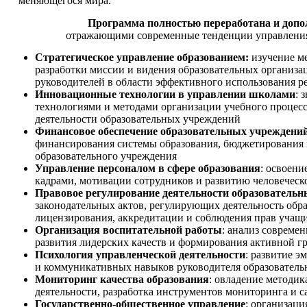
меняющегося мира.
Программа полностью переработана и доп
отражающими современные тенде
нции управлени
Стратегическое управление образованием:
изучение м
разработки миссии и видения образовательных организа
руководителей в области эффективного использования р
Инновационные технологии в управлении школами
: 
технологиями и методами организации учебного процес
деятельности образовательных учреждений
Финансовое обеспечение образовательных учреждени
финансирования системы образования, бюджетирования и
образовательного учреждения
Управление персоналом в сфере образования
: освоен
кадрами, мотивации сотрудников и развитию человеческо
Правовое регулирование деятельности образовательн
законодательных актов, регулирующих деятельность обр
лицензирования, аккредитации и соблюдения прав учащ
Организация воспитательной работы
: анализ совреме
развития лидерских качеств и формирования активной 
Психология управленческой деятельности
: развитие э
и коммуникативных навыков руководителя образователь
Мониторинг качества образования
: овладение методи
деятельности, разработка инструментов мониторинга и 
Государственно-общественное управление
: организаци