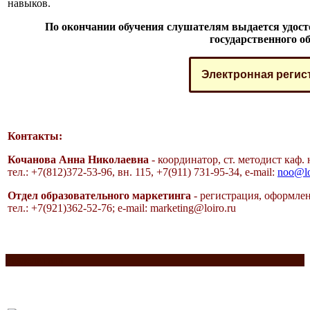
навыков.
По окончании обучения слушателям выдается удос
государственного о
Электронная регис
Контакты:
Кочанова Анна Николаевна
- координатор, ст. методист каф.
тел.: +7(812)372-53-96, вн. 115,
+7(911) 731-95-34,
e-mail:
noo@lo
Отдел образовательного маркетинга
- регистрация, оформлен
тел.: +7(921)362-52-76;
e-mail:
marketing@loiro.ru
Разделитель