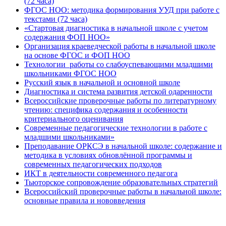
(72 часа)
ФГОС НОО: методика формирования УУД при работе с
текстами (72 часа)
«Стартовая диагностика в начальной школе с учетом
содержания ФОП НОО»
Организация краеведческой работы в начальной школе
на основе ФГОС и ФОП НОО
Технологии работы со слабоуспевающими младшими
школьниками ФГОС НОО
Русский язык в начальной и основной школе
Диагностика и система развития детской одаренности
Всероссийские проверочные работы по литературному
чтению: специфика содержания и особенности
критериального оценивания
Современные педагогические технологии в работе с
младшими школьниками»
Преподавание ОРКСЭ в начальной школе: содержание и
методика в условиях обновлённой программы и
современных педагогических подходов
ИКТ в деятельности современного педагога
Тьюторское сопровождение образовательных стратегий
Всероссийский проверочные работы в начальной школе:
основные правила и нововведения