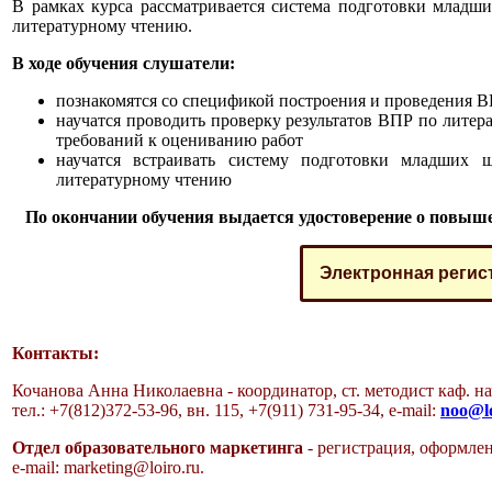
В рамках курса рассматривается система подготовки млад
литературному чтению.
В ходе обучения слушатели:
познакомятся со спецификой построения и проведения В
научатся проводить проверку результатов ВПР по лите
требований к оцениванию работ
научатся встраивать систему подготовки младших
литературному чтению
По окончании обучения выдается удостоверение о повыш
Электронная регис
Контакты:
Кочанова Анна Николаевна - координатор, ст. методист каф. н
тел.: +7(812)372-53-96, вн. 115, +7(911) 731-95-34, e-mail:
noo@lo
Отдел образовательного маркетинга
- регистрация, оформлен
e-mail:
marketing@loiro.ru
.