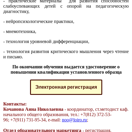
- практические материалы для развития способностей
слабоуспевающих детей с опорой на педагогическую
диагностику,
- нейропсихологические практики,
- мнемотехника,
- технология уровневой дифференциации,
- технология развития критического мышления через чтение
и письмо.
По окончании обучения выдается удостоверение о
повышении квалификации
установленного образца
Электронная регистрация
Контакты:
Кочанова Анна Николаевна
- координатор, ст.методист каф.
начального общего образования, тел.: +7(812) 372-53-
96;
+7(911) 731-95-34, e-mail:
noo@loiro.ru
;
От
дел образовательного маркетинга
-
регистрация,