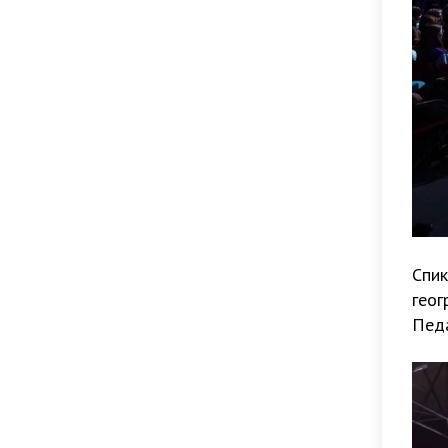
Спик
геог
Педа