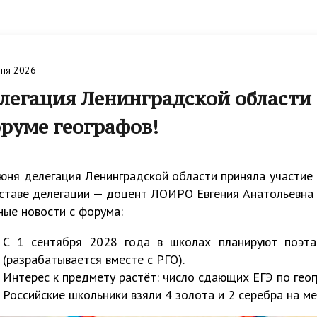
я
на курсы и мероприятия
енции
 услуги
льный центр
Достижения
Анкетирование
Олимпиады
Региональный центр
Региональный Консультацио
гической помощи
психологической помощи
Центр Ленинградской облас
ы
ека
Сферум
юня 2026
шеннолетним
несовершеннолетним
Национальные проекты
легация Ленинградской области
ор инноваций и
Противодействие коррупци
Региональный куратор по
руме географов!
льных проектов
просветительской деятельн
льный методический центр
ка+
Инновационная деятельност
Сопровождение ШНОР и Ш
юня делегация Ленинградской области приняла участие
региональной образователь
ставе делегации — доцент ЛОИРО Евгения Анатольевна
оддержки молодых
системе
Бережная школа
ные новости с форума:
ов Ленинградской области
С 1 сентября 2028 года в школах планируют поэта
(разрабатывается вместе с РГО).
кольного образования
Региональный ресурсный це
Интерес к предмету растёт: число сдающих ЕГЭ по геог
профилактике
Российские школьники взяли 4 золота и 2 серебра на 