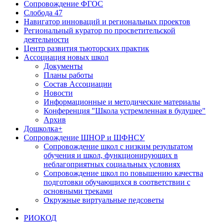
Сопровождение ФГОС
Слобода 47
Навигатор инноваций и региональных проектов
Региональный куратор по просветительской
деятельности
Центр развития тьюторских практик
Ассоциация новых школ
Документы
Планы работы
Состав Ассоциации
Новости
Информационные и методические материалы
Конференция "Школа устремленная в будущее"
Архив
Дошколка+
Сопровождение ШНОР и ШФНСУ
Сопровождение школ с низким результатом
обучения и школ, функционирующих в
неблагоприятных социальных условиях
Сопровождение школ по повышению качества
подготовки обучающихся в соответствии с
основными треками
Окружные виртуальные педсоветы
РИОКОД