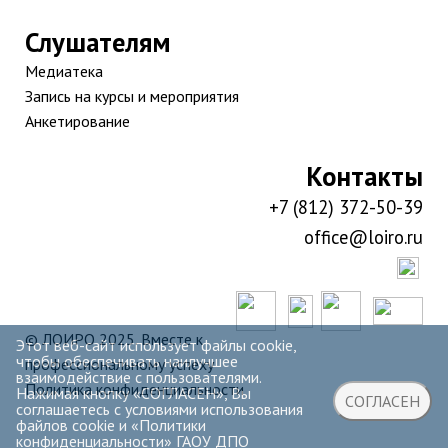
Слушателям
Медиатека
Запись на курсы и мероприятия
Анкетирование
Контакты
+7 (812) 372-50-39
office@loiro.ru
© ЛОИРО 2025. Вместе к
Этот веб-сайт использует файлы cookie,
чтобы обеспечивать наилучшее
профессиональному успеху
взаимодействие с пользователями.
Политика конфиденциальности
Нажимая кнопку «СОГЛАСЕН», Вы
СОГЛАСЕН
соглашаетесь с условиями использования
файлов cookie и «Политики
конфиденциальности» ГАОУ ДПО