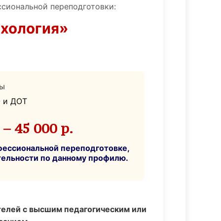
ссиональной переподготовки:
хология»
пы
О и ДОТ
– 45 000 р.
фессиональной переподготовке,
ельности по данному профилю.
телей с высшим педагогическим или