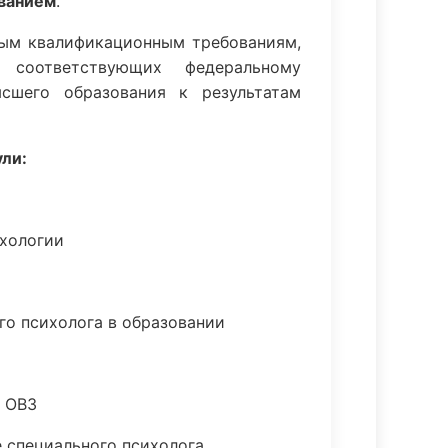
ванием
.
ным квалификационным требованиям,
 соответствующих федеральному
ысшего образования к результатам
ли:
ихологии
го психолога в образовании
с ОВЗ
е специального психолога