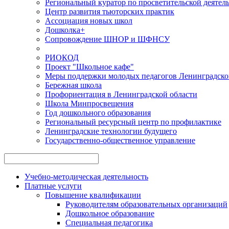
Региональный куратор по просветительской деятел
Центр развития тьюторских практик
Ассоциация новых школ
Дошколка+
Сопровождение ШНОР и ШФНСУ
РИОКОД
Проект "Школьное кафе"
Меры поддержки молодых педагогов Ленинградско
Бережная школа
Профориентация в Ленинградской области
Школа Минпросвещения
Год дошкольного образования
Региональный ресурсный центр по профилактике
Ленинградские технологии будущего
Государственно-общественное управление
Учебно-методическая деятельность
Платные услуги
Повышение квалификации
Руководителям образовательных организаций
Дошкольное образование
Специальная педагогика