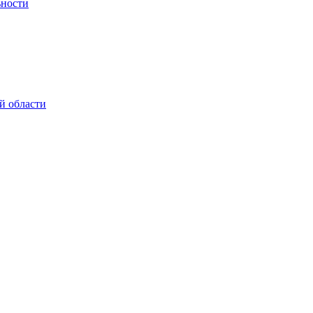
ьности
й области