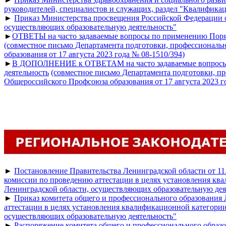
руководителей, специалистов и служащих, раздел "Квалифика
►
Приказ Министерства просвещения Российской Федерации о
осуществляющих образовательную деятельность"
►
ОТВЕТЫ на часто задаваемые вопросы по применению Поряд
(совместное письмо Департамента подготовки, профессиональ
образования от 17 августа 2023 года № 08-1510/394)
►
В ДОПОЛНЕНИЕ к ОТВЕТАМ на часто задаваемые вопросы по
деятельность
(совместное письмо Департамента подготовки, п
Общероссийского Профсоюза образования от 17 августа 2023 г
►
Постановление Правительства Ленинградской области от 1
комиссии по проведению аттестации в целях установления кв
Ленинградской области, осуществляющих образовательную дея
►
Приказ комитета общего и профессионального образования
аттестации в целях установления квалификационной категори
осуществляющих образовательную деятельность"
►
Распоряжение комитета общего и профессионального образ