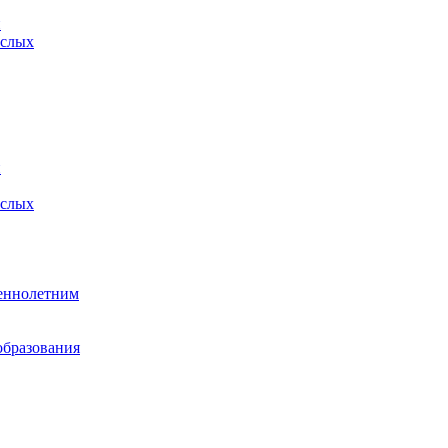
й
ослых
й
ослых
еннолетним
образования