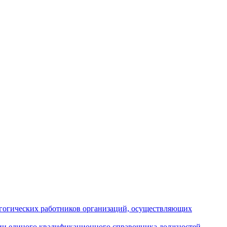
гогических работников организаций, осуществляющих
нии единого квалификационного справочника должностей