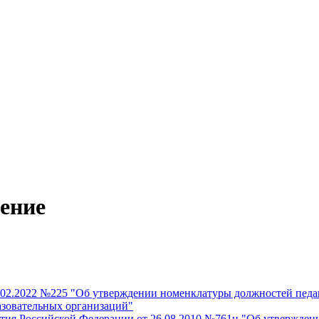
ение
.02.2022 №225 "Об утверждении номенклатуры должностей педа
азовательных организаций"
ития Российской Федерации от 26.08.2010 №761н "Об утвержде