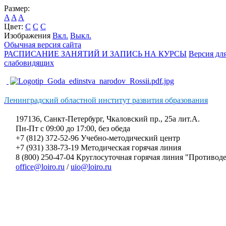
Размер:
A
A
A
Цвет:
C
C
C
Изображения
Вкл.
Выкл.
Обычная версия сайта
РАСПИСАНИЕ ЗАНЯТИЙ И ЗАПИСЬ НА КУРСЫ
Версия дл
слабовидящих
Ленинградский областной институт развития образования
197136, Санкт-Петербург, Чкаловский пр., 25а лит.А.
Пн-Пт с 09:00 до 17:00, без обеда
+7 (812) 372-52-96 Учебно-методический центр
+7 (931) 338-73-19 Методическая горячая линия
8 (800) 250-47-04 Круглосуточная горячая линия "Противо
office@loiro.ru
/
uio@loiro.ru