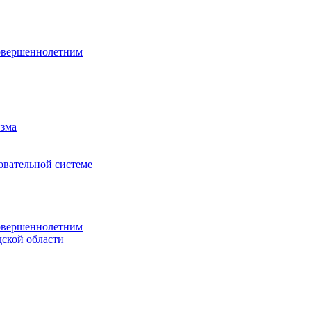
овершеннолетним
изма
овательной системе
овершеннолетним
ской области